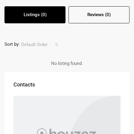
Listings (0)
Reviews (0)
Sort by:
Default Order
No listing found.
Contacts