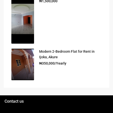
₦1,500,000
Modern 2-Bedroom Flat for Rent in
Ijoka, Akure
₦350,000/Yearly
Contact us