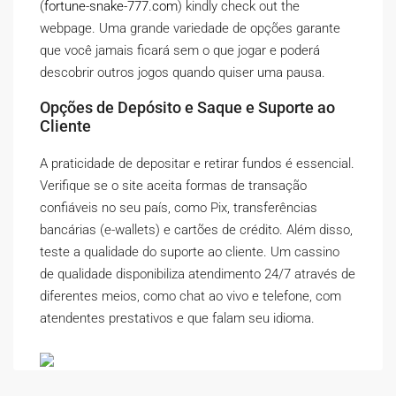
(
fortune-snake-777.com
) kindly check out the
webpage. Uma grande variedade de opções garante
que você jamais ficará sem o que jogar e poderá
descobrir outros jogos quando quiser uma pausa.
Opções de Depósito e Saque e Suporte ao
Cliente
A praticidade de depositar e retirar fundos é essencial.
Verifique se o site aceita formas de transação
confiáveis no seu país, como Pix, transferências
bancárias (e-wallets) e cartões de crédito. Além disso,
teste a qualidade do suporte ao cliente. Um cassino
de qualidade disponibiliza atendimento 24/7 através de
diferentes meios, como chat ao vivo e telefone, com
atendentes prestativos e que falam seu idioma.