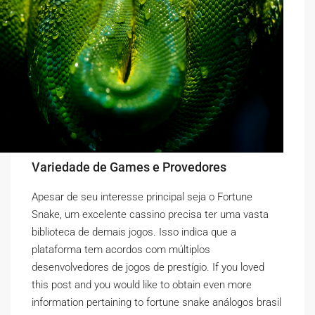
Variedade de Games e Provedores
Apesar de seu interesse principal seja o Fortune
Snake, um excelente cassino precisa ter uma vasta
biblioteca de demais jogos. Isso indica que a
plataforma tem acordos com múltiplos
desenvolvedores de jogos de prestígio. If you loved
this post and you would like to obtain even more
information pertaining to fortune snake análogos brasil